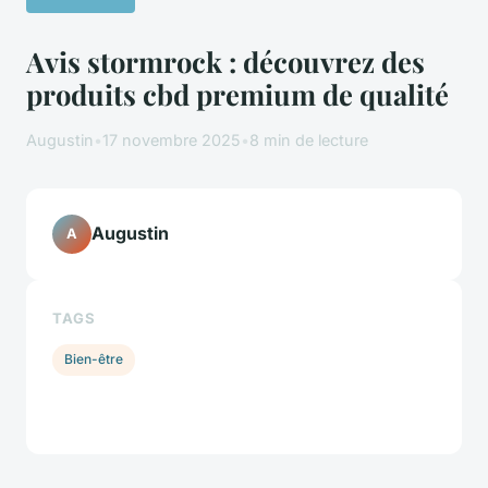
Avis stormrock : découvrez des
produits cbd premium de qualité
Augustin
•
17 novembre 2025
•
8 min de lecture
Augustin
A
TAGS
Bien-être