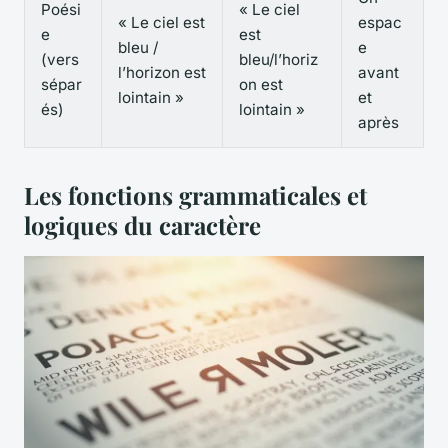
Poési
« Le ciel
« Le ciel est
espac
e
est
bleu /
e
(vers
bleu/l’horiz
l’horizon est
avant
sépar
on est
lointain »
et
és)
lointain »
après
Les fonctions grammaticales et
logiques du caractère