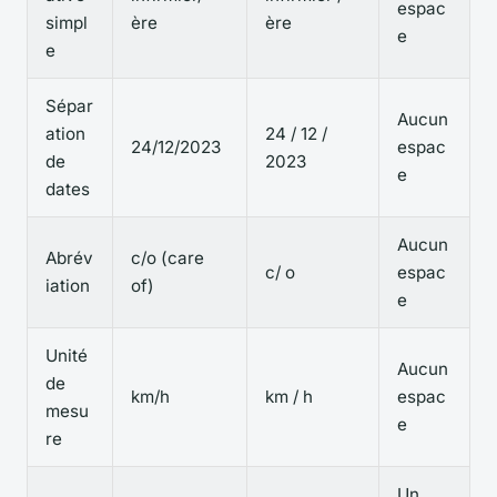
espac
simpl
ère
ère
e
e
Sépar
Aucun
ation
24 / 12 /
24/12/2023
espac
de
2023
e
dates
Aucun
Abrév
c/o (care
c/ o
espac
iation
of)
e
Unité
Aucun
de
km/h
km / h
espac
mesu
e
re
Un