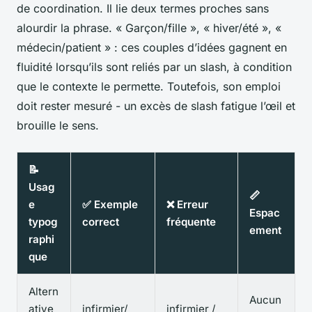
de coordination. Il lie deux termes proches sans
alourdir la phrase. « Garçon/fille », « hiver/été », «
médecin/patient » : ces couples d’idées gagnent en
fluidité lorsqu’ils sont reliés par un slash, à condition
que le contexte le permette. Toutefois, son emploi
doit rester mesuré - un excès de slash fatigue l’œil et
brouille le sens.
📝
Usag
📏
e
✅ Exemple
❌ Erreur
Espac
typog
correct
fréquente
ement
raphi
que
Altern
Aucun
ative
infirmier/
infirmier /